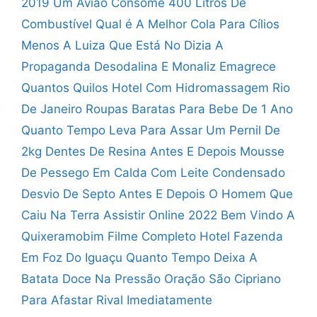
2019
Um Avião Consome 400 Litros De
Combustível
Qual é A Melhor Cola Para Cílios
Menos A Luiza Que Está No Dizia A
Propaganda
Desodalina E Monaliz Emagrece
Quantos Quilos
Hotel Com Hidromassagem Rio
De Janeiro
Roupas Baratas Para Bebe De 1 Ano
Quanto Tempo Leva Para Assar Um Pernil De
2kg
Dentes De Resina Antes E Depois
Mousse
De Pessego Em Calda Com Leite Condensado
Desvio De Septo Antes E Depois
O Homem Que
Caiu Na Terra Assistir Online 2022
Bem Vindo A
Quixeramobim Filme Completo
Hotel Fazenda
Em Foz Do Iguaçu
Quanto Tempo Deixa A
Batata Doce Na Pressão
Oração São Cipriano
Para Afastar Rival Imediatamente