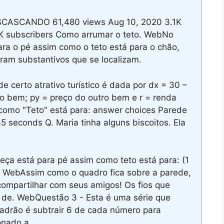
SCASCANDO 61,480 views Aug 10, 2020 3.1K
5K subscribers Como arrumar o teto. WebNo
ra o pé assim como o teto está para o chão,
ram substantivos que se localizam.
certo atrativo turístico é dada por dx = 30 –
do bem; py = preço do outro bem e r = renda
como "Teto" está para: answer choices Parede
 seconds Q. Maria tinha alguns biscoitos. Ela
eça está para pé assim como teto está para: (1
o WebAssim como o quadro fica sobre a parede,
 compartilhar com seus amigos! Os fios que
s de. WebQuestão 3 - Esta é uma série que
padrão é subtrair 6 de cada número para
onado a.