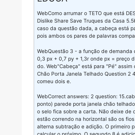
WebComo arrumar o TETO que está DE
Dislike Share Save Truques da Casa 5.
caso da questão dada, a cabeça está pa
pois ambos os pares de palavras compa
WebQuestão 3 - a função de demanda de 
0,3 px + 0,7 py + 1,3r onde px = preço 
do. Web"Cabeça" está para "Pé" assim 
Chão Porta Janela Telhado Question 2 45
comeu dois e.
WebCorrect answers: 2 question: 15.cab
ponto) parede porta janela chão telhad
o selo fica sobre a carta. Não deixe de
estão correndo na horizontal são os fio
alterna subtração e adição. O primeiro 
calcular o próximo. O segundo 8 é adici