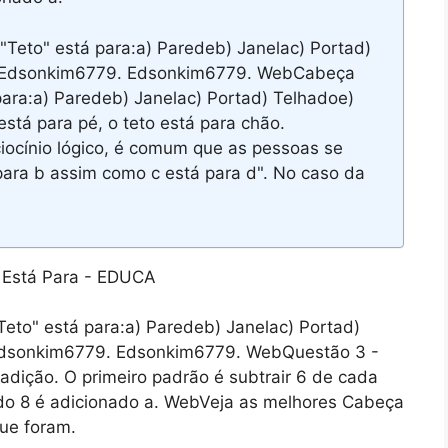
Teto" está para:a) Paredeb) Janelac) Portad)
 deEdsonkim6779. Edsonkim6779. WebCabeça
para:a) Paredeb) Janelac) Portad) Telhadoe)
tá para pé, o teto está para chão.
ocínio lógico, é comum que as pessoas se
ara b assim como c está para d". No caso da
to" está para:a) Paredeb) Janelac) Portad)
eEdsonkim6779. Edsonkim6779. WebQuestão 3 -
 adição. O primeiro padrão é subtrair 6 de cada
do 8 é adicionado a. WebVeja as melhores Cabeça
que foram.