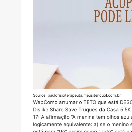
Source: paulofisioterapeuta.meusitenouol.com.br
WebComo arrumar o TETO que está DESC
Dislike Share Save Truques da Casa 5.5
17: A afirmação “A menina tem olhos azui
logicamente equivalente: a) se o menino 
está para "Pé" assim como "Teto" está par