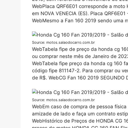
WebPlaca QRF6E01 corresponde a moto H
em NOVA VENECIA (ES). Placa QRF6E01 - 
WebMesmo a Fan 160 2019 sendo uma moto
Source: motos.salaodocarro.com.br
WebTabela fipe de preço da honda cg 160 
ou comprar neste mês de Janeiro de 2023 
WebTabela fipe preço da honda cg 160 fa
código fipe 811147-2. Para comprar ou ve
de R$. WebCG Fan 160 2019 SEGUNDO D
Source: motos.salaodocarro.com.br
WebEm caso de compra de pessoa física (a
amizade de lado e faça um contrato esti
WebHistórico de Preços de HONDA CG 16
preços de motos HONDA CG 160 FAN Flex