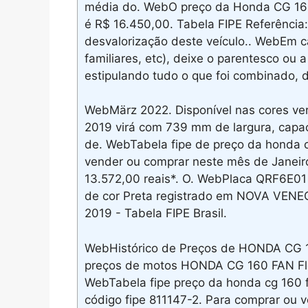
média do. WebO preço da Honda CG 160
é R$ 16.450,00. Tabela FIPE Referência:
desvalorização deste veículo.. WebEm c
familiares, etc), deixe o parentesco ou
estipulando tudo o que foi combinado, 
WebMärz 2022. Disponível nas cores ve
2019 virá com 739 mm de largura, capac
de. WebTabela fipe de preço da honda cg
vender ou comprar neste mês de Janeiro
13.572,00 reais*. O. WebPlaca QRF6E0
de cor Preta registrado em NOVA VENE
2019 - Tabela FIPE Brasil.
WebHistórico de Preços de HONDA CG 1
preços de motos HONDA CG 160 FAN Flex
WebTabela fipe preço da honda cg 160 f
código fipe 811147-2. Para comprar ou 