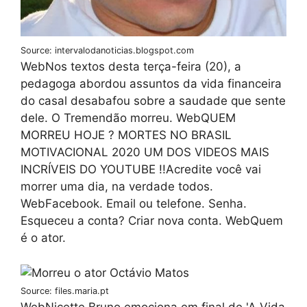
Source: intervalodanoticias.blogspot.com
WebNos textos desta terça-feira (20), a
pedagoga abordou assuntos da vida financeira
do casal desabafou sobre a saudade que sente
dele. O Tremendão morreu. WebQUEM
MORREU HOJE ? MORTES NO BRASIL
MOTIVACIONAL 2020 UM DOS VIDEOS MAIS
INCRÍVEIS DO YOUTUBE !!Acredite você vai
morrer uma dia, na verdade todos.
WebFacebook. Email ou telefone. Senha.
Esqueceu a conta? Criar nova conta. WebQuem
é o ator.
Source: files.maria.pt
WebNicette Bruno emociona em final de 'A Vida