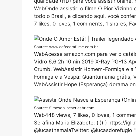
qualidade (HD) para você assistir online,
WebOnde assistir: o filme O Pior Vizinho
todo o Brasil, e clicando aqui, você conf
7 likes, 0 loves, 1 comments, 1 shares, F
Source: www.cafecomfilme.com.br
WebAcesse amazon.com para ver o catálog
Vidro 6,6 2h 10min 2019 X-Ray PG-13 Ap
Crumb. WebAssistir Homem-Formiga e a 
Formiga e a Vespa: Quantumania grátis,
WebAssistir Hope (Esperança) dorama onl
Source: filmesonlineseriesbr.com
Web448 views, 7 likes, 0 loves, 1 comme
Serafina Maria Elizabete: ( )( ) https://igl
@lucasthemaiaTwitter: @lucasdorefugio "