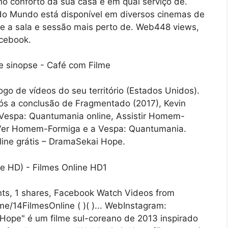
 no conforto da sua casa e em qual serviço de.
 do Mundo está disponível em diversos cinemas de
ere a sala e sessão mais perto de. Web448 views,
acebook.
o de vídeos do seu território (Estados Unidos).
ós a conclusão de Fragmentado (2017), Kevin
Vespa: Quantumania online, Assistir Homem-
 Ver Homem-Formiga e a Vespa: Quantumania.
ine grátis – DramaSekai Hope.
nts, 1 shares, Facebook Watch Videos from
i.me/14FilmesOnline ( )( )... WebInstagram:
Hope" é um filme sul-coreano de 2013 inspirado