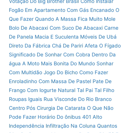
Votação Do Big Brother Brasil
Como Instalar
Fogão Em Apartamento Com Gás Encanado
O
Que Fazer Quando A Massa Fica Muito Mole
Bolo De Abacaxi Com Suco De Abacaxi
Carne
De Panela Macia E Suculenta
Móveis De Ubá
Direto Da Fábrica
Chá De Pariri Afeta O Fígado
Significado De Sonhar Com Cobra Dentro Da
água
A Moto Mais Bonita Do Mundo
Sonhar
Com Multidão Jogo Do Bicho
Como Fazer
Enroladinho Com Massa De Pastel
Pate De
Frango Com Iogurte Natural
Tal Pai Tal Filho
Roupas Iguais
Rua Visconde Do Rio Branco
Centro
Pós Cirurgia De Catarata O Que Não
Pode Fazer
Horário Do ônibus 401 Alto
Independência
Infiltração Na Coluna Quantos