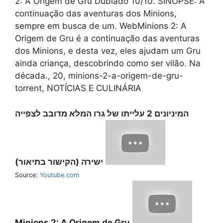
2: A Origem de Gru Dublado 10/10. SINOPSE: A
continuação das aventuras dos Minions,
sempre em busca de um. WebMinions 2: A
Origem de Gru é a continuação das aventuras
dos Minions, e desta vez, eles ajudam um Gru
ainda criança, descobrindo como ser vilão. Na
década., 20, minions-2-a-origem-de-gru-
torrent, NOTÍCIAS E CULINÁRIA
המיניונים 2 עלייתו של גרו המלא מדובב לצפייה
ישירה (הקישור בתיאור)
Source:
Youtube.com
Minions 2: A Origem de Gru