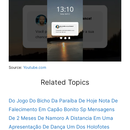
Source:
Youtube.com
Related Topics
Do Jogo Do Bicho Da Paraíba De Hoje
Nota De
Falecimento Em Capão Bonito Sp
Mensagens
De 2 Meses De Namoro A Distancia
Em Uma
Apresentação De Dança Um Dos Holofotes