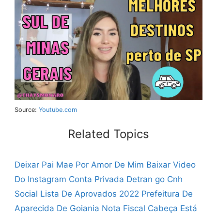
Source:
Youtube.com
Related Topics
Deixar Pai Mae Por Amor De Mim
Baixar Video
Do Instagram Conta Privada
Detran go Cnh
Social Lista De Aprovados 2022
Prefeitura De
Aparecida De Goiania Nota Fiscal
Cabeça Está