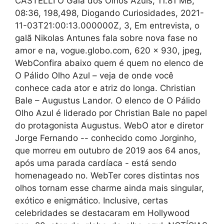
CASTELLI O Galã dos Olhos Azuis, 11.81 MB,
08:36, 198,498, Diogando Curiosidades, 2021-
11-03T21:00:13.000000Z, 3, Em entrevista, o
galã Nikolas Antunes fala sobre nova fase no
amor e na, vogue.globo.com, 620 x 930, jpeg,
WebConfira abaixo quem é quem no elenco de
O Pálido Olho Azul – veja de onde você
conhece cada ator e atriz do longa. Christian
Bale – Augustus Landor. O elenco de O Pálido
Olho Azul é liderado por Christian Bale no papel
do protagonista Augustus. WebO ator e diretor
Jorge Fernando -- conhecido como Jorginho,
que morreu em outubro de 2019 aos 64 anos,
após uma parada cardíaca - está sendo
homenageado no. WebTer cores distintas nos
olhos tornam esse charme ainda mais singular,
exótico e enigmático. Inclusive, certas
celebridades se destacaram em Hollywood