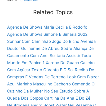
Source:
Youtube.com
Related Topics
Agenda De Shows Maria Cecilia E Rodolfo
Agenda De Shows Simone E Simaria 2022
Sonhar Com Caminhão Jogo Do Bicho
Avenida
Doutor Guilherme De Abreu Sodré
Aliança De
Casamento Com Anel Solitario
Assistir Todo
Mundo Em Panico 1
Xarope De Guaco Caseiro
Com Açúcar
Texto O Vento E O Sol
Recibo De
Compras E Vendas De Terreno
Look Com Blazer
Azul Marinho Masculino
Cachorro Comendo O
Cuzinho Da Mulher
No Seu Estudo Sobre A
Queda Dos Corpos
Cartilha Da Ana E Do Zé
Neutrogena Hydro Boost Water Gel Resenha
O