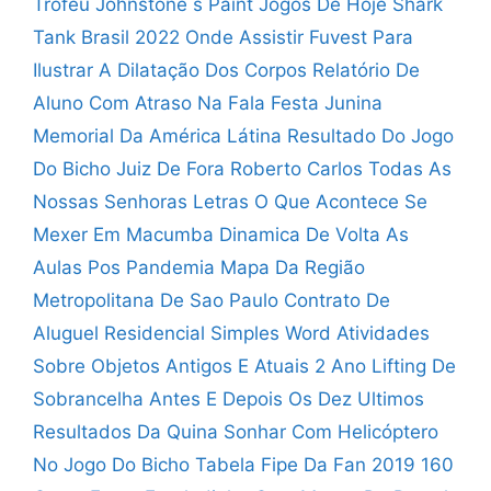
Troféu Johnstone s Paint Jogos De Hoje
Shark
Tank Brasil 2022 Onde Assistir
Fuvest Para
Ilustrar A Dilatação Dos Corpos
Relatório De
Aluno Com Atraso Na Fala
Festa Junina
Memorial Da América Látina
Resultado Do Jogo
Do Bicho Juiz De Fora
Roberto Carlos Todas As
Nossas Senhoras Letras
O Que Acontece Se
Mexer Em Macumba
Dinamica De Volta As
Aulas Pos Pandemia
Mapa Da Região
Metropolitana De Sao Paulo
Contrato De
Aluguel Residencial Simples Word
Atividades
Sobre Objetos Antigos E Atuais 2 Ano
Lifting De
Sobrancelha Antes E Depois
Os Dez Ultimos
Resultados Da Quina
Sonhar Com Helicóptero
No Jogo Do Bicho
Tabela Fipe Da Fan 2019 160