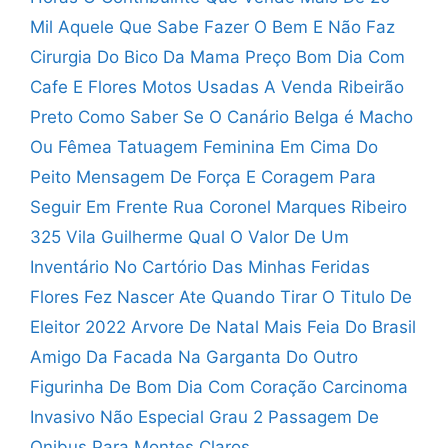
Mil
Aquele Que Sabe Fazer O Bem E Não Faz
Cirurgia Do Bico Da Mama Preço
Bom Dia Com
Cafe E Flores
Motos Usadas A Venda Ribeirão
Preto
Como Saber Se O Canário Belga é Macho
Ou Fêmea
Tatuagem Feminina Em Cima Do
Peito
Mensagem De Força E Coragem Para
Seguir Em Frente
Rua Coronel Marques Ribeiro
325 Vila Guilherme
Qual O Valor De Um
Inventário No Cartório
Das Minhas Feridas
Flores Fez Nascer
Ate Quando Tirar O Titulo De
Eleitor 2022
Arvore De Natal Mais Feia Do Brasil
Amigo Da Facada Na Garganta Do Outro
Figurinha De Bom Dia Com Coração
Carcinoma
Invasivo Não Especial Grau 2
Passagem De
Onibus Para Montes Claros