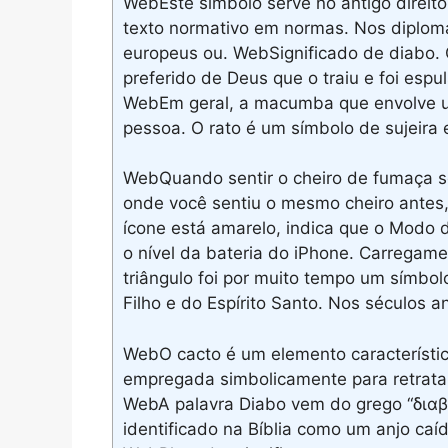
WebEste símbolo serve no antigo direi
texto normativo em normas. Nos diploma
europeus ou. WebSignificado de diabo. 
preferido de Deus que o traiu e foi espu
WebEm geral, a macumba que envolve um
pessoa. O rato é um símbolo de sujeira
WebQuando sentir o cheiro de fumaça se
onde você sentiu o mesmo cheiro ante
ícone está amarelo, indica que o Modo d
o nível da bateria do iPhone. Carregam
triângulo foi por muito tempo um símbol
Filho e do Espírito Santo. Nos séculos a
WebO cacto é um elemento característic
empregada simbolicamente para retratar
WebA palavra Diabo vem do grego “διαβολ
identificado na Bíblia como um anjo ca