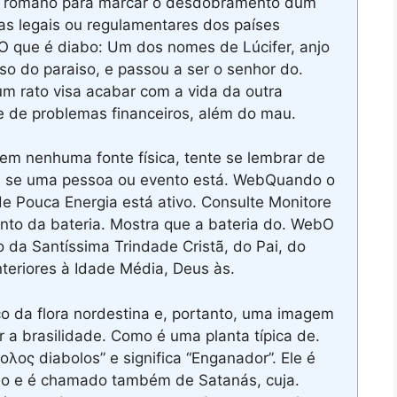
to romano para marcar o desdobramento dum
s legais ou regulamentares dos países
O que é diabo: Um dos nomes de Lúcifer, anjo
lso do paraiso, e passou a ser o senhor do.
 rato visa acabar com a vida da outra
 e de problemas financeiros, além do mau.
m nenhuma fonte física, tente se lembrar de
s, se uma pessoa ou evento está. WebQuando o
e Pouca Energia está ativo. Consulte Monitore
ento da bateria. Mostra que a bateria do. WebO
o da Santíssima Trindade Cristã, do Pai, do
nteriores à Idade Média, Deus às.
o da flora nordestina e, portanto, uma imagem
 a brasilidade. Como é uma planta típica de.
ος diabolos” e significa “Enganador”. Ele é
ído e é chamado também de Satanás, cuja.