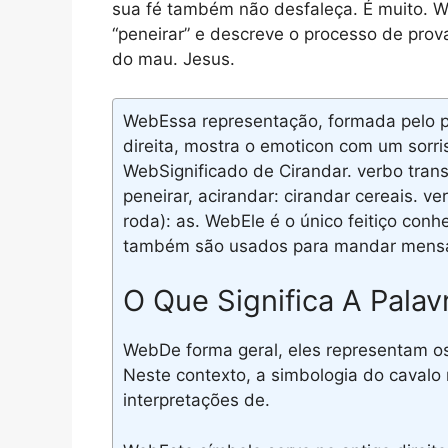
sua fé também não desfaleça. É muito. We
“peneirar” e descreve o processo de prov
do mau. Jesus.
WebEssa representação, formada pelo po
direita, mostra o emoticon com um sorri
WebSignificado de Cirandar. verbo transi
peneirar, acirandar: cirandar cereais. ve
roda): as. WebEle é o único feitiço con
também são usados para mandar mensa
O Que Significa A Palav
WebDe forma geral, eles representam os 
Neste contexto, a simbologia do cavalo 
interpretações de.