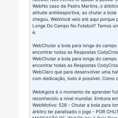
WebNo caso de Pedro Martins, o árbitro
atitude antidesportiva, ao chutar a bola
chegou. WebVocê veio até aqui porque p
Longe Do Campo No Futebol? Temos uma 
é.
WebChutar a bola para longe do campo n
encontrar todas as Respostas CodyCross 
WebChutar a bola para longe do campo n
encontrar todas as Respostas CodyCross
WebClaro que para desenvolver uma habi
com dedicação, tudo é possível. Como ch
WebAgora é o momento de aprender futeb
reconhecido a nível mundial. Embora en
WebMotivo: 528 - Chutar a bola para lo
árbitro ter paralisado o jogo - POR