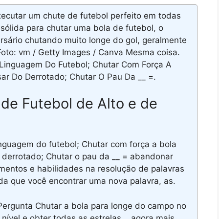
cutar um chute de futebol perfeito em todas
ólida para chutar uma bola de futebol, o
ersário chutando muito longe do gol, geralmente
Foto: vm / Getty Images / Canva Mesma coisa.
Linguagem Do Futebol; Chutar Com Força A
sar Do Derrotado; Chutar O Pau Da __ =.
e Futebol de Alto e de
nguagem do futebol; Chutar com força a bola
o derrotado; Chutar o pau da __ = abandonar
imentos e habilidades na resolução de palavras
a que você encontrar uma nova palavra, as.
Pergunta Chutar a bola para longe do campo no
nível e obter todas as estrelas... agora mais.