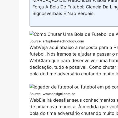
MARCAÇÃO DE. WebChutar A Bola Para 
Força A Bola De Futebol; Ciencia Da L
Signosverbais E Nao Verbais.
Source: artspheretechnology.com
WebVeja aqui abaixo a resposta para a P
futebol, Nós iremos te ajudar a passar o n
WebClaro que para desenvolver uma habil
dedicação, tudo é possível. Como chutar m
bola do time adversário chutando muito l
Source: www.designi.com.br
WebEle irá desafiar seus conhecimentos 
de uma nova maneira. À medida que você 
bola do time adversário chutando muito l