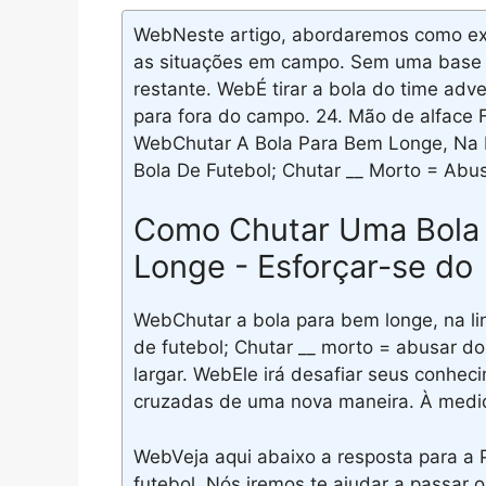
WebNeste artigo, abordaremos como exe
as situações em campo. Sem uma base s
restante. WebÉ tirar a bola do time adv
para fora do campo. 24. Mão de alface 
WebChutar A Bola Para Bem Longe, Na 
Bola De Futebol; Chutar __ Morto = Abu
Como Chutar Uma Bola d
Longe - Esforçar-se do
WebChutar a bola para bem longe, na li
de futebol; Chutar __ morto = abusar d
largar. WebEle irá desafiar seus conhec
cruzadas de uma nova maneira. À medid
WebVeja aqui abaixo a resposta para a 
futebol, Nós iremos te ajudar a passar o 