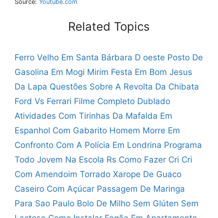
Source:
Youtube.com
Related Topics
Ferro Velho Em Santa Bárbara D oeste
Posto De
Gasolina Em Mogi Mirim
Festa Em Bom Jesus
Da Lapa
Questões Sobre A Revolta Da Chibata
Ford Vs Ferrari Filme Completo Dublado
Atividades Com Tirinhas Da Mafalda Em
Espanhol Com Gabarito
Homem Morre Em
Confronto Com A Polícia Em Londrina
Programa
Todo Jovem Na Escola Rs
Como Fazer Cri Cri
Com Amendoim Torrado
Xarope De Guaco
Caseiro Com Açúcar
Passagem De Maringa
Para Sao Paulo
Bolo De Milho Sem Glúten Sem
Lactose
Como Instalar Fogão Em Apartamento