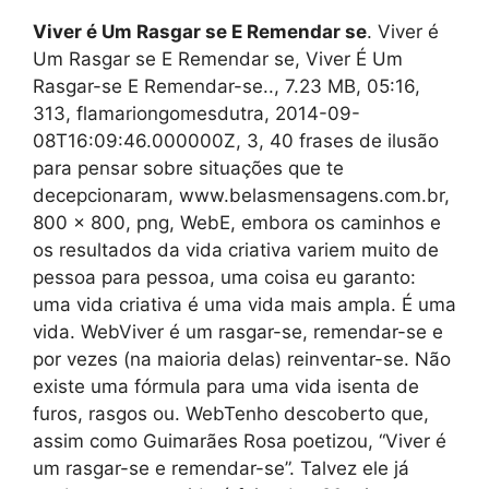
Viver é Um Rasgar se E Remendar se
. Viver é
Um Rasgar se E Remendar se, Viver É Um
Rasgar-se E Remendar-se.., 7.23 MB, 05:16,
313, flamariongomesdutra, 2014-09-
08T16:09:46.000000Z, 3, 40 frases de ilusão
para pensar sobre situações que te
decepcionaram, www.belasmensagens.com.br,
800 x 800, png, WebE, embora os caminhos e
os resultados da vida criativa variem muito de
pessoa para pessoa, uma coisa eu garanto:
uma vida criativa é uma vida mais ampla. É uma
vida. WebViver é um rasgar-se, remendar-se e
por vezes (na maioria delas) reinventar-se. Não
existe uma fórmula para uma vida isenta de
furos, rasgos ou. WebTenho descoberto que,
assim como Guimarães Rosa poetizou, “Viver é
um rasgar-se e remendar-se”. Talvez ele já