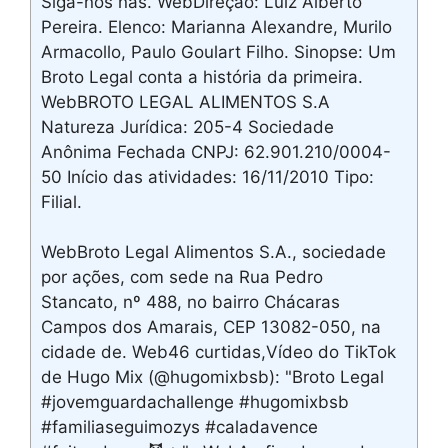
Siga-nos nas. WebDireção: Luiz Alberto
Pereira. Elenco: Marianna Alexandre, Murilo
Armacollo, Paulo Goulart Filho. Sinopse: Um
Broto Legal conta a história da primeira.
WebBROTO LEGAL ALIMENTOS S.A
Natureza Jurídica: 205-4 Sociedade
Anônima Fechada CNPJ: 62.901.210/0004-
50 Início das atividades: 16/11/2010 Tipo:
Filial.
WebBroto Legal Alimentos S.A., sociedade
por ações, com sede na Rua Pedro
Stancato, nº 488, no bairro Chácaras
Campos dos Amarais, CEP 13082-050, na
cidade de. Web46 curtidas,Vídeo do TikTok
de Hugo Mix (@hugomixbsb): "Broto Legal
#jovemguardachallenge #hugomixbsb
#familiaseguimozys #caladavence