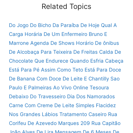
Related Topics
Do Jogo Do Bicho Da Paraíba De Hoje
Qual A
Carga Horária De Um Enfermeiro
Bruno E
Marrone Agenda De Shows
Horário De ônibus
De Alcobaça Para Teixeira De Freitas
Calda De
Chocolate Que Endurece Quando Esfria
Cabeça
Está Para Pé Assim Como Teto Está Para
Doce
De Banana Com Doce De Leite E Chantilly
Sao
Paulo E Palmeiras Ao Vivo Online
Tesoura
Debaixo Do Travesseiro Dia Dos Namorados
Carne Com Creme De Leite Simples
Flacidez
Nos Grandes Lábios Tratamento Caseiro
Rua
Corifeu De Azevedo Marques 209
Rua Capitão
João Alves De Lira
Mensagem De 6 Meses De