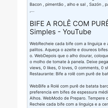
Bacon , pimentão , alho e sal , Sazón ,
,...
BIFE A ROLÊ COM PURÊ 
Simples - YouTube
WebRecheie cada bife com a linguiça e 
palitos. Aqueça o azeite e doureos bife
o. WebDepois que o alho dourar, coloque
o molho de tomate à panela. Deixe pega
views, 0 likes, 0 loves, 0 comments, 0
Restaurante: Bife a rolê com purê de ba
WebBife a Rolé com purê de batata baroa
preferencia em bifes de espessura média
Alhos. WebModo de Preparo. Tempere os 
Recheie cada bife com a linguiça e a cen