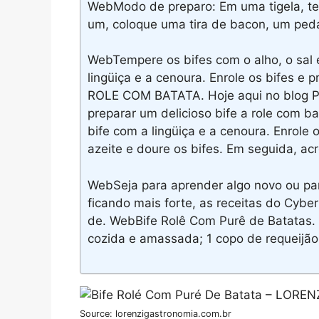
WebModo de preparo: Em uma tigela, te
um, coloque uma tira de bacon, um peda
WebTempere os bifes com o alho, o sal 
lingüiça e a cenoura. Enrole os bifes e
ROLE COM BATATA. Hoje aqui no blog P
preparar um delicioso bife a role com b
bife com a lingüiça e a cenoura. Enrole
azeite e doure os bifes. Em seguida, ac
WebSeja para aprender algo novo ou pa
ficando mais forte, as receitas do Cybe
de. WebBife Rolê Com Purê de Batatas. I
cozida e amassada; 1 copo de requeijão;
Source: lorenzigastronomia.com.br