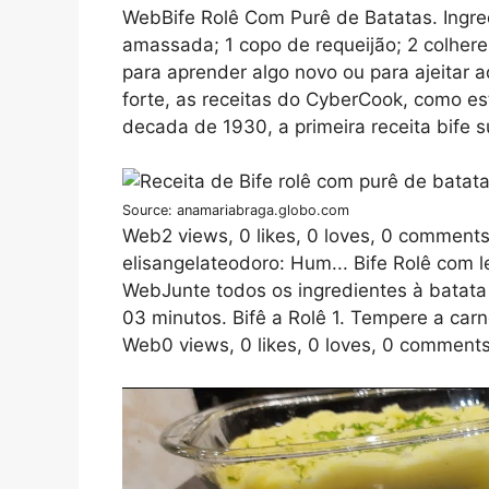
WebBife Rolê Com Purê de Batatas. Ingred
amassada; 1 copo de requeijão; 2 colher
para aprender algo novo ou para ajeitar
forte, as receitas do CyberCook, como es
decada de 1930, a primeira receita bife s
Source: anamariabraga.globo.com
Web2 views, 0 likes, 0 loves, 0 comment
elisangelateodoro: Hum... Bife Rolê com
WebJunte todos os ingredientes à batata
03 minutos. Bifê a Rolê 1. Tempere a carn
Web0 views, 0 likes, 0 loves, 0 comments