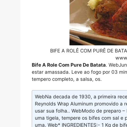
BIFE A ROLÊ COM PURÊ DE BATATA
www.
Bife A Role Com Pure De Batata
. WebJun
estar amassada. Leve ao fogo por 03 minu
tempero completo, a salsa, os.
WebNa decada de 1930, a primeira receit
Reynolds Wrap Aluminum promovido a re
usar sua folha.. WebModo de preparo – 
uma tigela, tempere os bifes com sal e
uma. Web* INGREDIENTES:- 1 Kg de bife 