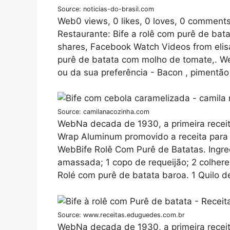
Source: noticias-do-brasil.com
Web0 views, 0 likes, 0 loves, 0 comment
Restaurante: Bife a rolê com purê de bat
shares, Facebook Watch Videos from elis
purê de batata com molho de tomate,. We
ou da sua preferência - Bacon , pimentão ,
Source: camilanacozinha.com
WebNa decada de 1930, a primeira receita
Wrap Aluminum promovido a receita para 
WebBife Rolê Com Purê de Batatas. Ingred
amassada; 1 copo de requeijão; 2 colhere
Rolé com purê de batata baroa. 1 Quilo d
Source: www.receitas.eduguedes.com.br
WebNa decada de 1930, a primeira receita