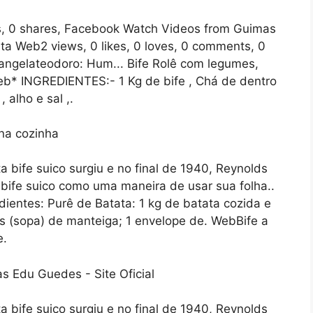
s, 0 shares, Facebook Watch Videos from Guimas
ata Web2 views, 0 likes, 0 loves, 0 comments, 0
angelateodoro: Hum... Bife Rolê com legumes,
b* INGREDIENTES:- 1 Kg de bife , Chá de dentro
 alho e sal ,.
 bife suico surgiu e no final de 1940, Reynolds
bife suico como uma maneira de usar sua folha..
ientes: Purê de Batata: 1 kg de batata cozida e
s (sopa) de manteiga; 1 envelope de. WebBife a
e.
 bife suico surgiu e no final de 1940, Reynolds