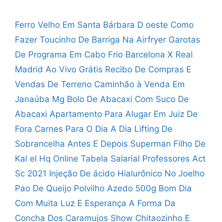
Ferro Velho Em Santa Bárbara D oeste
Como
Fazer Toucinho De Barriga Na Airfryer
Garotas
De Programa Em Cabo Frio
Barcelona X Real
Madrid Ao Vivo Grátis
Recibo De Compras E
Vendas De Terreno
Caminhão à Venda Em
Janaúba Mg
Bolo De Abacaxi Com Suco De
Abacaxi
Apartamento Para Alugar Em Juiz De
Fora
Carnes Para O Dia A Dia
Lifting De
Sobrancelha Antes E Depois
Superman Filho De
Kal el Hq Online
Tabela Salarial Professores Act
Sc 2021
Injeção De ácido Hialurônico No Joelho
Pao De Queijo Polvilho Azedo 500g
Bom Dia
Com Muita Luz E Esperança
A Forma Da
Concha Dos Caramujos
Show Chitaozinho E